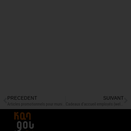
PRÉCÉDENT
SUIVANT
Articles promotionnels pour municipalités au Québec : le guide complet 2026
Cadeaux d’accueil employés (welcome kits) : marquer le coup dès le jour 1