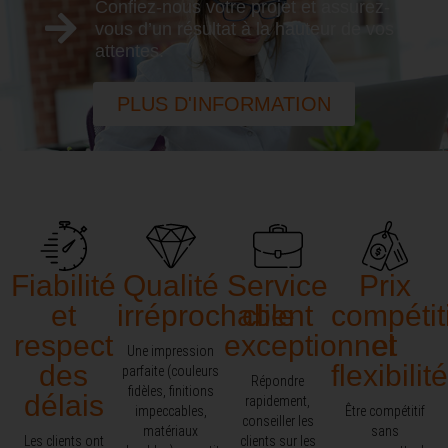
Confiez-nous votre projet et assurez-
vous d’un résultat à la hauteur de vos
attentes.
PLUS D'INFORMATION
Fiabilité
Qualité
Service
Prix
et
irréprochable
client
compétit
respect
exceptionnel​
et
Une impression
des
flexibilité
parfaite (couleurs
Répondre
fidèles, finitions
délais
rapidement,
impeccables,
Être compétitif
conseiller les
matériaux
sans
Les clients ont
clients sur les