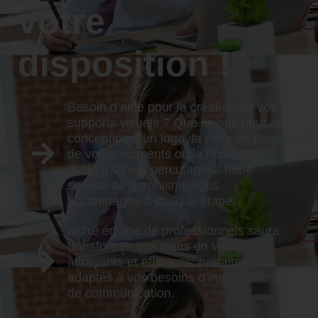
votre
disposition !
Besoin d’aide pour la création de vos
supports visuels ? Que ce soit pour la
conception d’un logo, la mise en page
de vos documents ou la réalisation
d’infographies percutantes, notre
service de graphisme vous
accompagne à chaque étape.
Notre équipe de professionnels saura
transformer vos idées en visuels
attrayants et efficaces, parfaitement
adaptés à vos besoins d’impression et
de communication.