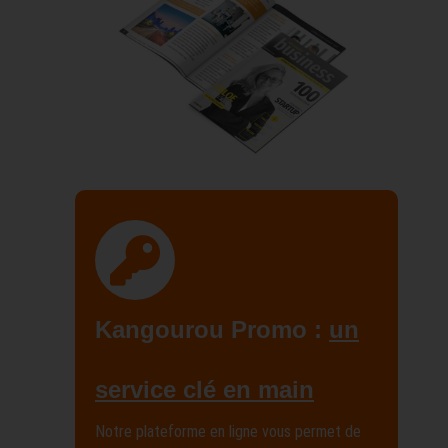
Kangourou Promo :
un
service clé en main
Notre plateforme en ligne vous permet de