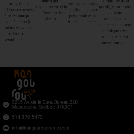
durables) garantit
compromettre la
souvent des
meilleures options
la satisfaction et la
qualité, et proposer
échéances serrées.
et offrir un service
fidélisation des
des solutions
Être reconnu pour
personnalisé fait
clients.
adaptées aux
livrer à temps (ou
toute la différence.
budgets et besoins
même en avance)
spécifiques des
te donnera un
clients te rendra
avantage majeur.
incontournable.
3235 Av. de la Gare, Bureau 228
Mascouche, Québec J7K3C1
514-378-5470
info@kangouroupromo.com