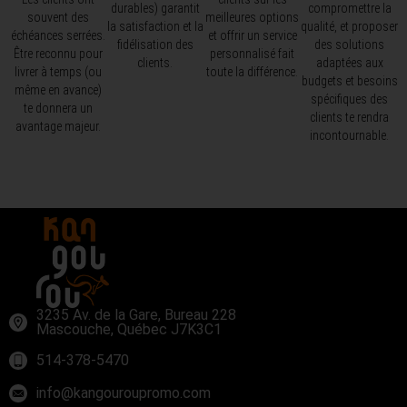
durables) garantit
compromettre la
souvent des
meilleures options
la satisfaction et la
qualité, et proposer
échéances serrées.
et offrir un service
fidélisation des
des solutions
Être reconnu pour
personnalisé fait
clients.
adaptées aux
livrer à temps (ou
toute la différence.
budgets et besoins
même en avance)
spécifiques des
te donnera un
clients te rendra
avantage majeur.
incontournable.
3235 Av. de la Gare, Bureau 228
Mascouche, Québec J7K3C1
514-378-5470
info@kangouroupromo.com