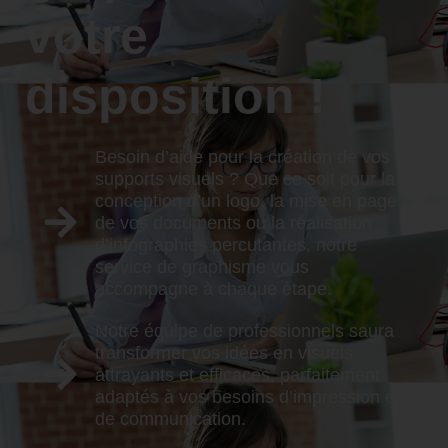
votre
disposition !
Besoin d’aide pour la création de vos
supports visuels ? Que ce soit pour la
conception d’un logo, la mise en page
de vos documents ou la réalisation
d’infographies percutantes, notre
service de graphisme vous
accompagne à chaque étape.
Notre équipe de professionnels saura
transformer vos idées en visuels
attrayants et efficaces, parfaitement
adaptés à vos besoins d’impression et
de communication.