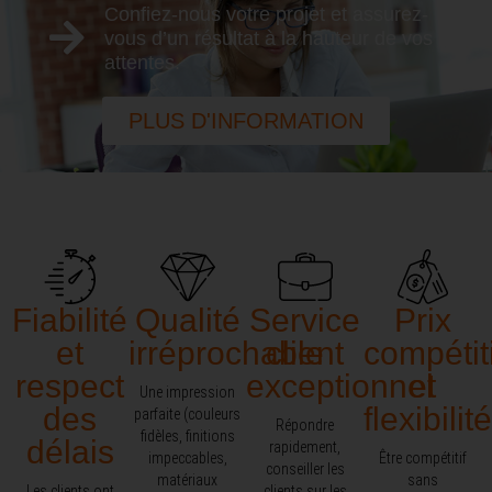
Confiez-nous votre projet et assurez-
vous d’un résultat à la hauteur de vos
attentes.
PLUS D'INFORMATION
Fiabilité
Qualité
Service
Prix
et
irréprochable
client
compétit
respect
exceptionnel​
et
Une impression
des
flexibilité
parfaite (couleurs
Répondre
fidèles, finitions
délais
rapidement,
impeccables,
Être compétitif
conseiller les
matériaux
sans
Les clients ont
clients sur les